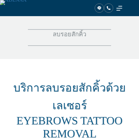
ข้าม
ไป
ที่
เนื้อหา
ลบรอยสักคิ้ว
บริการลบรอยสักคิ้วด้วย
เลเซอร์
EYEBROWS TATTOO
REMOVAL