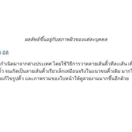
ผลลัพธ์ขึ้นอยู่กับสภาพผิวของแต่ละบุคคล
 มิติ
ต้นกำเนิดมาจากต่างประเทศ โดยใช้วิธีการวาดลายเส้นคิ้วทีละเส้น เพื
ิ้ว จนเกิดเป็นลายเส้นคิ้วเรียวเล็กเสมือนจริงในแนวขนคิ้วเดิม มากไ
ช่วยแก้ไขรูปคิ้ว และภาพรวมของใบหน้าให้ดูสวยงามมากขึ้นอีกด้วย