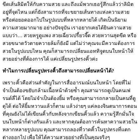
ขีดเส้นลิมิตให้กับความสวย และถึงแม้พวกเธอรู้สึกแล้วว่าลิมิต
อยู่ที่จุดไหน แต่ก็ยังสามารถที่จะขยายเส้นทางแห่งความสวย
หรือต่อยอดออกไปในรูปแบบที่หลากหลายได้ เกิดเป็นนิยาม
ความสวยมากมาย อย่างปัจจุบัน เราอยากเคยได้ยินความสวย
แบบว่า… สวยหรูดูแพง สวยเฉี่ยวเปรี้ยวจี๊ด สวยหวานสุดขีด หรือ
สวยขนาดวัวตายควายล้มก็ยังมี แต่ไม่ว่าคุณจะมีความต้องการ
สวยในรูปแบบไหน คุณก็สามารถเปลี่ยนแอททิจูดบนใบหน้าให้
สวยอย่างที่ต้องการได้ แค่เปลี่ยนรูปทรงคิ้วค่ะ
ทำไมการเปลี่ยนรูปทรงคิ้วถึงสามารถเปลี่ยนหน้าได้?
เพราะคิ้วคือส่วนสำคัญในการสื่ออารมณ์บนใบหน้า โดยที่ไม่
จำเป็นต้องขยับกล้ามเนื้อหน้าด้วยซ้ำ คุณสามารถดูเป็นคนเฟ
รนด์ลี่ได้ โดยไม่จำเป็นต้องยิ้ม หรือคุณสามารถกลายเป็นคนที่ดู
ดุได้ ต่อให้ยิ้มหวานแล้วก็ตาม แล้วง่ายๆ แค่ลองจินตนาการตอน
ที่คุณยังไม่ได้เขียนคิ้วกับหลังจากเขียนคิ้วแล้ว ความรู้สึกมั่นใจ
บนใบหน้าก็ต่างกันแล้ว และหากคุณต้องการค้นหาความสวยใน
หลากหลายรูปแบบ คุณสามารถลองที่วาดคิ้วในรูปทรงที่แตก
ต่างออกไป เพื่อให้ได้ความสวยอย่างที่เป็นคุณจริงๆ