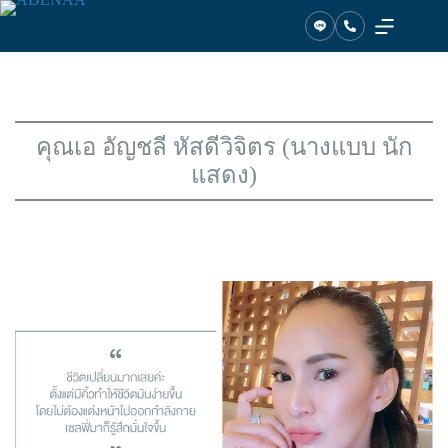
ข้าม
ไป
ที่
เนื้อหา
คุณเอ อัญชลี หัสดีวิจิตร (นางแบบ นัก
แสดง)