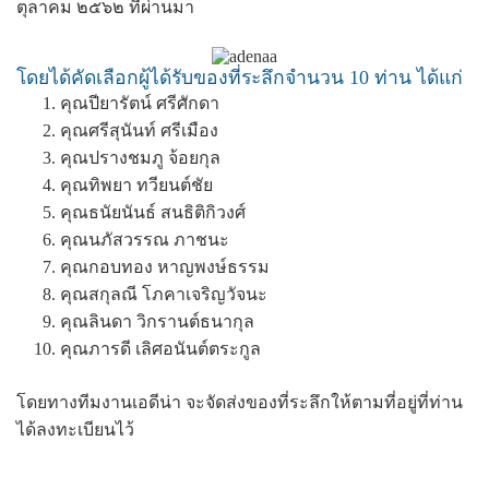
ตุลาคม ๒๕๖๒ ที่ผ่านมา
โดยได้คัดเลือกผู้ได้รับของที่ระลึกจำนวน 10 ท่าน ได้แก่
คุณปียารัตน์ ศรีศักดา
คุณศรีสุนันท์ ศรีเมือง
คุณปรางชมภู จ้อยกุล
คุณทิพยา ทวียนต์ชัย
คุณธนัยนันธ์ สนธิติกิวงศ์
คุณนภัสวรรณ ภาชนะ
คุณกอบทอง หาญพงษ์ธรรม
คุณสกุลณี โภคาเจริญวัจนะ
คุณลินดา วิกรานต์ธนากุล
คุณภารดี เลิศอนันต์ตระกูล
โดยทางทีมงานเอดีน่า จะจัดส่งของที่ระลึกให้ตามที่อยู่ที่ท่าน
ได้ลงทะเบียนไว้