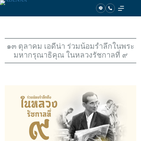
ข้าม
ไป
ที่
เนื้อหา
๑๓ ตุลาคม เอดีน่า ร่วมน้อมรำลึกในพระ
มหากรุณาธิคุณ ในหลวงรัชกาลที่ ๙