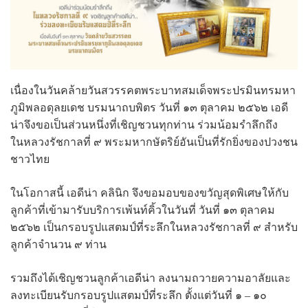
เนื่องในวันคล้ายวันสวรรคตพระบาทสมเด็จพระปรมินทรมหา
ภูมิพลอดุลยเดช บรมนาถบพิตร วันที่ ๑๓ ตุลาคม ๒๕๖๒ เอดี
น่าจึงขอเป็นส่วนหนึ่งที่เชิญชวนทุกท่าน ร่วมน้อมรำลึกถึง
ในหลวงรัชกาลที่ ๙ พระมหากษัตริย์อันเป็นที่รักยิ่งของปวงชน
ชาวไทย
ในโอกาสนี้ เอดีน่า คลินิก จึงขอมอบของขวัญสุดพิเศษให้กับ
ลูกค้าที่เข้ามารับบริการเพ้นท์คิ้วในวันที่ วันที่ ๑๓ ตุลาคม
๒๕๖๒ เป็นกรอบรูปแสตมป์ที่ระลึกในหลวงรัชกาลที่ ๙ สำหรับ
ลูกค้าจำนวน ๙ ท่าน
รวมถึงได้เชิญชวนลูกค้าเอดีน่า ลงนามถวายความอาลัยและ
ลงทะเบียนรับกรอบรูปแสตมป์ที่ระลึก ตั้งแต่วันที่ ๑ – ๑๐