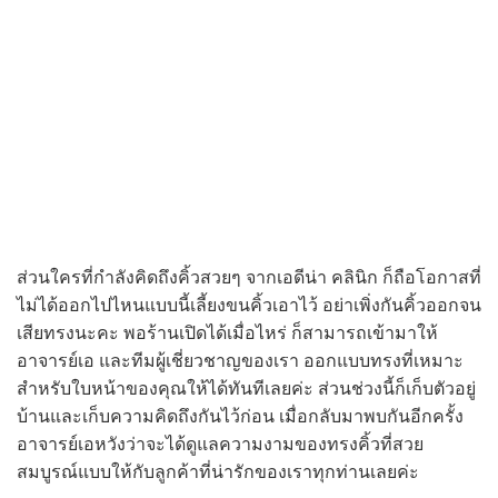
ส่วนใครที่กำลังคิดถึงคิ้วสวยๆ จากเอดีน่า คลินิก ก็ถือโอกาสที่
ไม่ได้ออกไปไหนแบบนี้เลี้ยงขนคิ้วเอาไว้ อย่าเพิ่งกันคิ้วออกจน
เสียทรงนะคะ พอร้านเปิดได้เมื่อไหร่ ก็สามารถเข้ามาให้
อาจารย์เอ และทีมผู้เชี่ยวชาญของเรา ออกแบบทรงที่เหมาะ
สำหรับใบหน้าของคุณให้ได้ทันทีเลยค่ะ ส่วนช่วงนี้ก็เก็บตัวอยู่
บ้านและเก็บความคิดถึงกันไว้ก่อน เมื่อกลับมาพบกันอีกครั้ง
อาจารย์เอหวังว่าจะได้ดูแลความงามของทรงคิ้วที่สวย
สมบูรณ์แบบให้กับลูกค้าที่น่ารักของเราทุกท่านเลยค่ะ