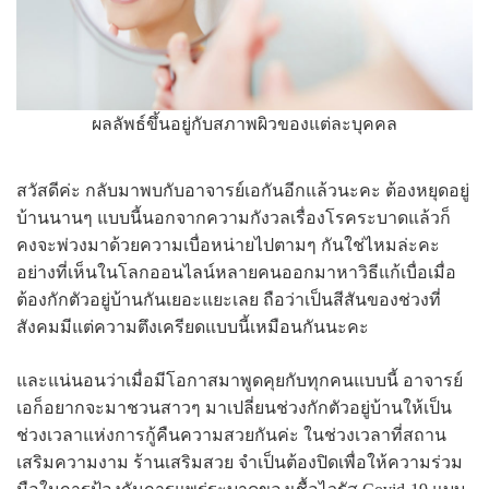
ผลลัพธ์ขึ้นอยู่กับสภาพผิวของแต่ละบุคคล
สวัสดีค่ะ กลับมาพบกับอาจารย์เอกันอีกแล้วนะคะ ต้องหยุดอยู่
บ้านนานๆ แบบนี้นอกจากความกังวลเรื่องโรคระบาดแล้วก็
คงจะพ่วงมาด้วยความเบื่อหน่ายไปตามๆ กันใช่ไหมล่ะคะ
อย่างที่เห็นในโลกออนไลน์หลายคนออกมาหาวิธีแก้เบื่อเมื่อ
ต้องกักตัวอยู่บ้านกันเยอะแยะเลย ถือว่าเป็นสีสันของช่วงที่
สังคมมีแต่ความตึงเครียดแบบนี้เหมือนกันนะคะ
และแน่นอนว่าเมื่อมีโอกาสมาพูดคุยกับทุกคนแบบนี้ อาจารย์
เอก็อยากจะมาชวนสาวๆ มาเปลี่ยนช่วงกักตัวอยู่บ้านให้เป็น
ช่วงเวลาแห่งการกู้คืนความสวยกันค่ะ ในช่วงเวลาที่สถาน
เสริมความงาม ร้านเสริมสวย จำเป็นต้องปิดเพื่อให้ความร่วม