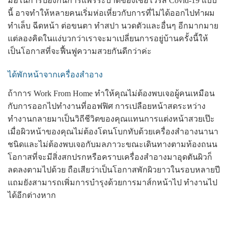
มือในการป้องกันการแพร่ระบาดของเชื้อไวรัส Covid-19 แบบ
นี้ อาจทำให้หลายคนเริ่มห่อเหี่ยวกับการที่ไม่ได้ออกไปทำผม
ทำเล็บ ฉีดหน้า ต่อขนตา ทำสปา นวดตัวและอื่นๆ อีกมากมาย
แต่ลองคิดในแง่บวกว่าเราจะมาเปลี่ยนการอยู่บ้านครั้งนี้ให้
เป็นโอกาสที่จะฟื้นฟูความสวยกันดีกว่าค่ะ
ได้พักหน้าจากเครื่องสำอาง
ถ้าการ Work From Home ทำให้คุณไม่ต้องพบเจอผู้คนเหมือน
กับการออกไปทำงานที่ออฟฟิศ การเปลือยหน้าสดระหว่าง
ทำงานกลายมาเป็นวิถีชีวิตของคุณแทนการแต่งหน้าสวยเป๊ะ
เมื่อผิวหน้าของคุณไม่ต้องโดนโบกทับด้วยเครื่องสำอางนานา
ชนิดและไม่ต้องพบเจอกับมลภาวะขณะเดินทางตามท้องถนน
โอกาสที่จะมีสิ่งสกปรกหรือคราบเครื่องสำอางมาอุดตันผิวก็
ลดลงตามไปด้วย ถือเสียว่าเป็นโอกาสพักผิวยาวในรอบหลายปี
แถมยังสามารถเพิ่มการบำรุงด้วยการมาส์กหน้าไป ทำงานไป
ได้อีกต่างหาก