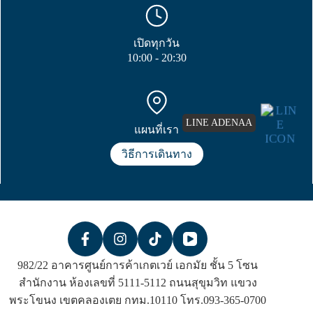
เปิดทุกวัน
10:00 - 20:30
LINE ADENAA
แผนที่เรา
วิธีการเดินทาง
982/22 อาคารศูนย์การค้าเกตเวย์ เอกมัย ชั้น 5 โซน
สำนักงาน ห้องเลขที่ 5111-5112 ถนนสุขุมวิท แขวง
พระโขนง เขตคลองเตย กทม.10110 โทร.093-365-0700