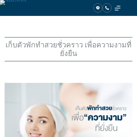
ข้าม
ไป
ที่
เนื้อหา
เก็บตัวพักทำสวยชั่วคราว เพื่อความงามที่
ยั่งยืน