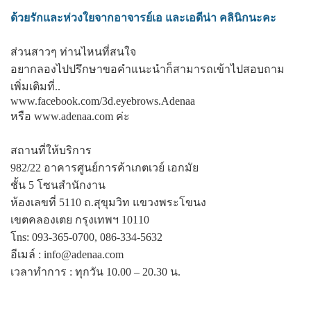
ด้วยรักและห่วงใยจากอาจารย์เอ และเอดีน่า คลินิกนะคะ
ส่วนสาวๆ ท่านไหนที่สนใจ
อยากลองไปปรึกษาขอคําแนะนําก็สามารถเข้าไปสอบถาม
เพิ่มเติมที่..
www.facebook.com/3d.eyebrows.Adenaa
หรือ www.adenaa.com ค่ะ
สถานที่ให้บริการ
982/22 อาคารศูนย์การค้าเกตเวย์ เอกมัย
ชั้น 5 โซนสํานักงาน
ห้องเลขที่ 5110 ถ.สุขุมวิท แขวงพระโขนง
เขตคลองเตย กรุงเทพฯ 10110
โns: 093-365-0700, 086-334-5632
อีเมล์ : info@adenaa.com
เวลาทําการ : ทุกวัน 10.00 – 20.30 น.